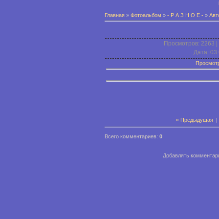
Главная
»
Фотоальбом
»
- Р А З Н О Е -
»
Авт
Просмотров
: 2263 |
Дата
: 03
Просмотр
« Предыдущая
|
Всего комментариев
:
0
Добавлять комментари