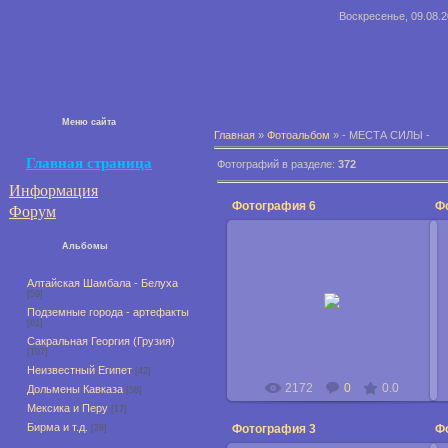
Воскресенье, 09.08.2
Меню сайта
Главная
»
Фотоальбом
» - МЕСТА СИЛЫ -
Главная страница
Фотографий в разделе:
372
Информация
Фотография 6
Ф
Форум
Альбомы
Алтайская Шамбала - Белуха
24.04.2009
[59]
Подземные города - артефакты
Юрий_Трибулев
[61]
Сакральная Георгия (Грузия)
[107]
Неизвестный Египет
[42]
2172
0
0.0
Дольмены Кавказа
[58]
Мексика и Перу
[17]
Бирма и т.д.
Фотография 3
Ф
[28]