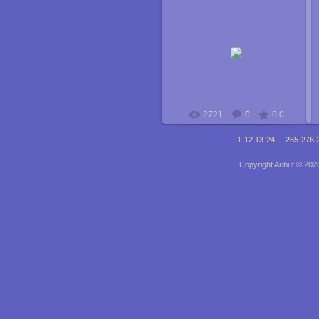
24.04.2009
Юрий_Трибулев
2721
0
0.0
1-12
13-24
...
265-276
Copyright Aribut © 202