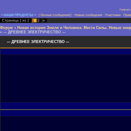
Главная
~
Н
А
Ш
И
ПРОДУКТЫ
~
[
Личные сообщения()
·
Новые сообщения
·
Участники
·
Прав
Страница
1
из
2
2
»
1
Форум
»
Новая история Земли и Человека. Места Силы. Новые энер
»
--- ДРЕВНЕЕ ЭЛЕКТРИЧЕСТВО ---
--- ДРЕВНЕЕ ЭЛЕКТРИЧЕСТВО ---