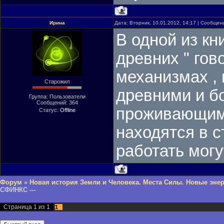
Ирина
Дата: Вторник, 10.01.2012, 14:17 | Сообще
В одной из кн
древних " гов
механизмах ,
Старожил
древними и б
Группа: Пользователи
Сообщений:
364
проживающими
Статус:
Offline
находятся в с
работать могу
Форум
»
Новая история Земли и Человека. Места Силы. Новые энер
СФИНКС ---
Страница
1
из
1
1