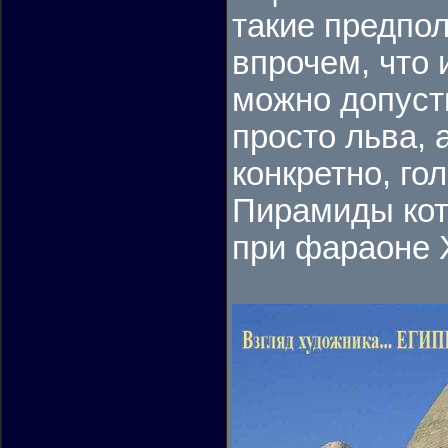
такие предпол
впрочем, что 
можно допуст
просто льва, 
конкретно, г
Пирамиды кот
при фараоне 