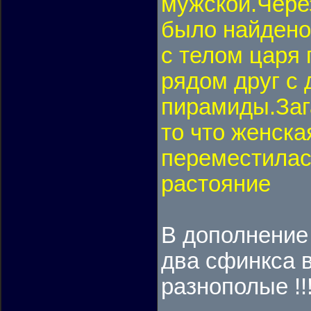
мужской.Через
было найдено
с телом царя 
рядом друг с 
пирамиды.Заг
то что женска
переместилас
растояние
В дополнение 
два сфинкса 
разнополые !!