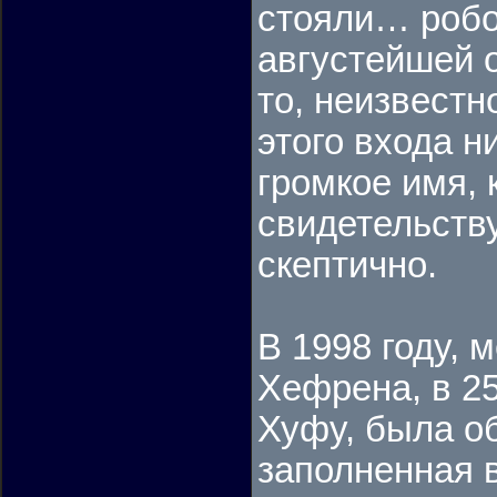
стояли… робо
августейшей о
то, неизвестн
этого входа н
громкое имя, 
свидетельству
скептично.
В 1998 году,
Хефрена, в 2
Хуфу, была о
заполненная 