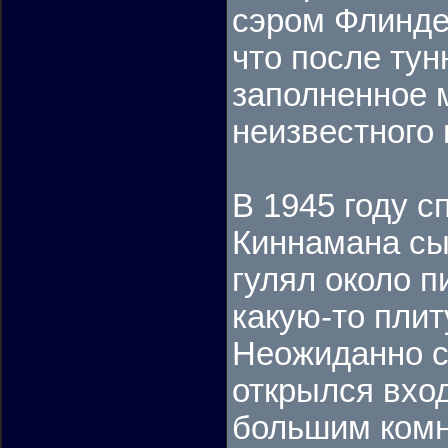
сэром Флинде
что после тун
заполненное 
неизвестного 
В 1945 году с
Киннамана сы
гулял около п
какую-то плит
Неожиданно с
открылся вход
большим комн