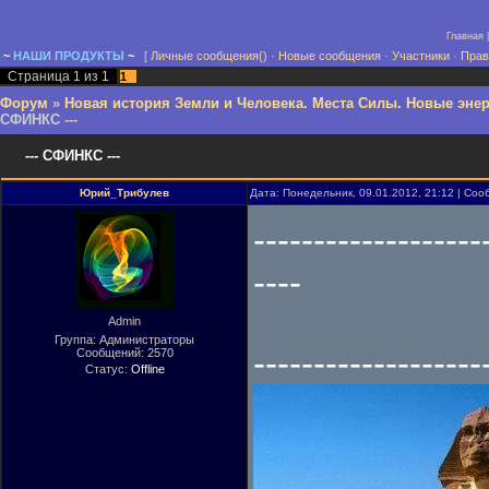
Главная
~
Н
А
Ш
И
ПРОДУКТЫ
~
[
Личные сообщения()
·
Новые сообщения
·
Участники
·
Прав
Страница
1
из
1
1
Форум
»
Новая история Земли и Человека. Места Силы. Новые энер
СФИНКС ---
--- СФИНКС ---
Юрий_Трибулев
Дата: Понедельник, 09.01.2012, 21:12 | Со
-------------------
----
Admin
Группа: Администраторы
-------------------
Сообщений:
2570
Статус:
Offline