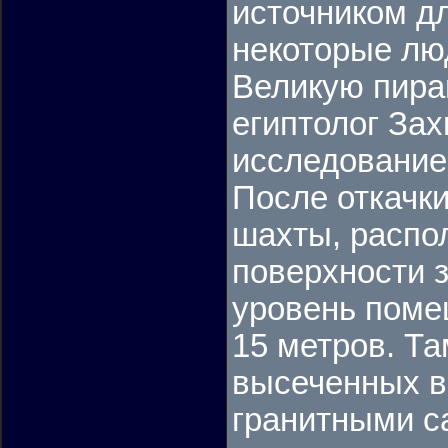
источником дл
некоторые лю
Великую пира
египтолог Зах
исследование
После откачки
шахты, распол
поверхности з
уровень поме
15 метров. Т
высеченных в
гранитными с