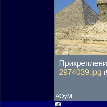
Прикреплени
2974039.jpg
(
АОуМ