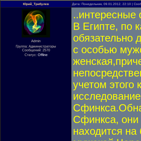
Юрий_Трибулев
Дата: Понедельник, 09.01.2012, 22:10 | Со
..интересные 
В Египте, по 
обязательно д
Admin
с особью муж
Группа: Администраторы
Сообщений:
2570
Статус:
Offline
женская,прич
непосредствен
учетом этого 
исследование
Сфинкса.Обна
Сфинкса, они
находится на