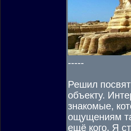
-----
Решил посвят
объекту. Инте
знакомые, кот
ощущениям та
ещё кого. Я с