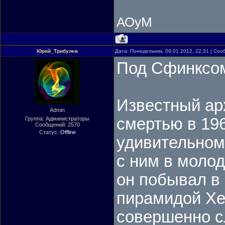
АОуМ
Юрий_Трибулев
Дата: Понедельник, 09.01.2012, 22:31 | Со
Под Сфинксо
Известный ар
Admin
смертью в 196
Группа: Администраторы
Сообщений:
2570
Статус:
Offline
удивительном
с ним в молод
он побывал в
пирамидой Хео
совершенно с