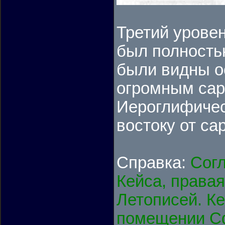
Третий уровен
был полность
были видны о
огромным сар
Иероглифичес
востоку от са
Справка:
Согл
Кейса, правая
Летописей. Ке
помещении С