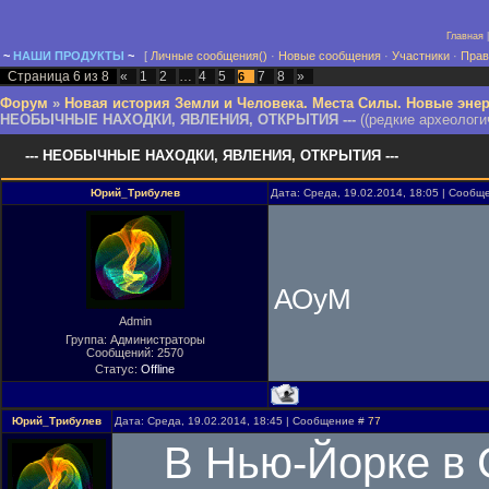
Главная
~
Н
А
Ш
И
ПРОДУКТЫ
~
[
Личные сообщения()
·
Новые сообщения
·
Участники
·
Прав
Страница
6
из
8
«
1
2
…
4
5
7
8
»
6
Форум
»
Новая история Земли и Человека. Места Силы. Новые энер
НЕОБЫЧНЫЕ НАХОДКИ, ЯВЛЕНИЯ, ОТКРЫТИЯ ---
((редкие археолог
--- НЕОБЫЧНЫЕ НАХОДКИ, ЯВЛЕНИЯ, ОТКРЫТИЯ ---
Юрий_Трибулев
Дата: Среда, 19.02.2014, 18:05 | Сооб
АОуМ
Admin
Группа: Администраторы
Сообщений:
2570
Статус:
Offline
Юрий_Трибулев
Дата: Среда, 19.02.2014, 18:45 | Сообщение #
77
В Нью-Йорке в 