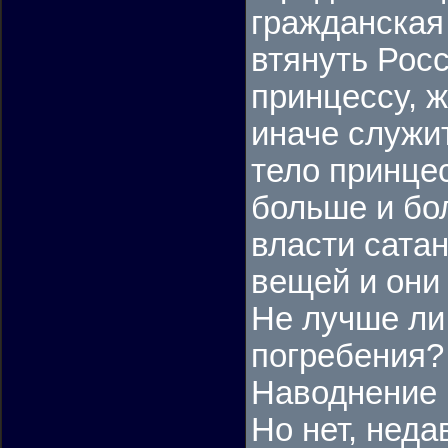
гражданская
втянуть Рос
принцессу, 
иначе служи
тело принце
больше и бол
власти сата
вещей и они
Не лучше ли 
погребения?
Наводнение 
Но нет, неда