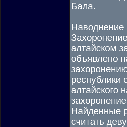
Бала.
Наводнение 
Захоронение
алтайском з
объявлено н
захоронению
республики 
алтайского н
захоронение
Найденные р
считать дев