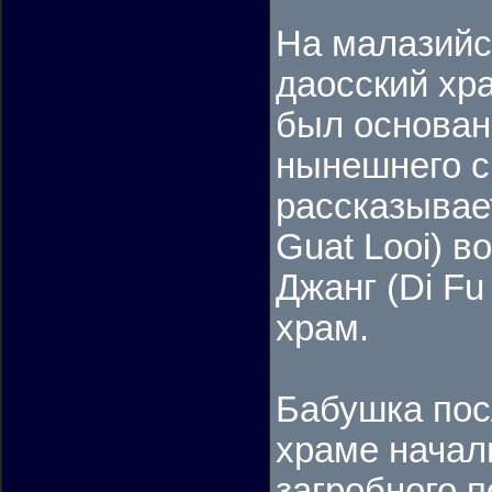
На малазийс
даосский хра
был основан
нынешнего с
рассказывает
Guat Looi) в
Джанг (Di Fu
храм.
Бабушка пос
храме начал
загробного 