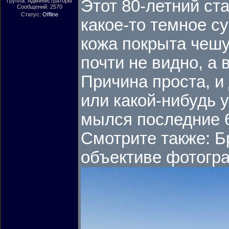
Этот 80-летний ста
Группа: Администраторы
Сообщений:
2570
Статус:
Offline
какое-то темное с
кожа покрыта чешу
почти не видно, а 
Причина проста, и
или какой-нибудь 
мылся последние 6
Смотрите также: Б
объективе фотогр