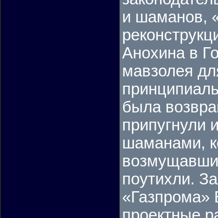
и шаманов, 
реконструкц
Анохина в Г
мавзолея дл
принципиаль
была возвра
припугнули 
шаманами, к
возмущавшие
поутихли. З
«Газпрома» 
проектные р