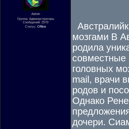
Admin
Группа: Администраторы
Сообщений:
2570
Австралийка
Статус:
Offline
мозгами В А
родила уник
совместные 
головных моз
mail, врачи 
родов и пос
Однако Рене
предложения.
дочери. Сиа