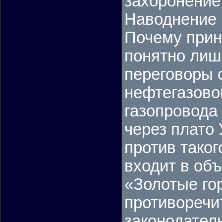
захоронение
Наводнение 
Почему прин
понятно лишь
переговоры 
нефтегазово
газопровода
через плато 
против таког
входит в об
«Золотые го
противоречи
законодател