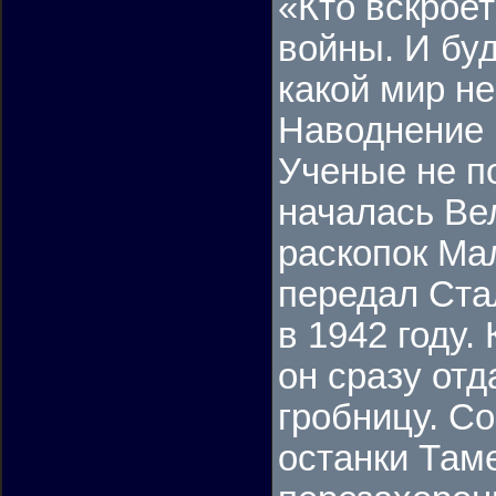
«Кто вскроет
войны. И буд
какой мир не
Наводнение 
Ученые не по
началась Ве
раскопок Ма
передал Ста
в 1942 году.
он сразу отд
гробницу. С
останки Там