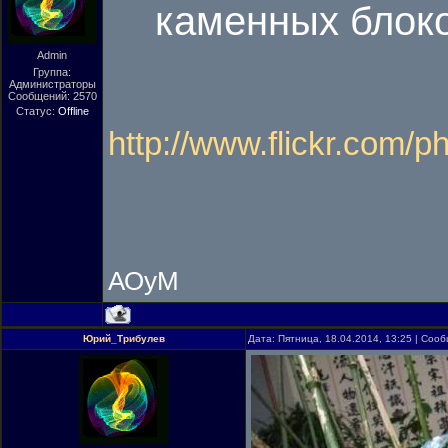
каменных блоко
Admin
Группа:
Администраторы
Сообщений:
2570
Статус:
Offline
http://www.flickr.com/
АОуМ
Юрий_Трибулев
Дата: Пятница, 18.04.2014, 13:25 | Соо