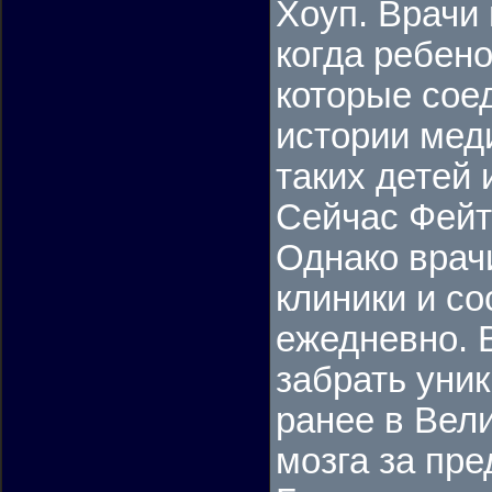
Хоуп. Врачи 
когда ребено
которые сое
истории мед
таких детей 
Сейчас Фейт
Однако врач
клиники и со
ежедневно. 
забрать уни
ранее в Вел
мозга за пр