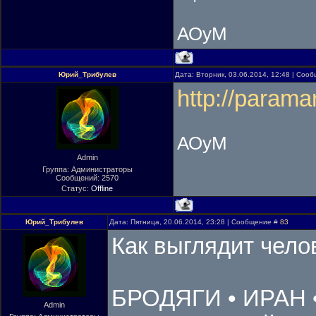
АОуМ
Юрий_Трибулев
Дата: Вторник, 03.06.2014, 12:48 | Соо
http://parama
АОуМ
Admin
Группа: Администраторы
Сообщений:
2570
Статус:
Offline
Юрий_Трибулев
Дата: Пятница, 20.06.2014, 23:28 | Сообщение #
83
Как выглядит чело
БРОДЯГИ • ИРАН 
Admin