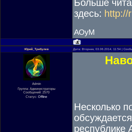
Больше чита
здесь:
http:/
АОуМ
Юрий_Трибулев
Дата: Вторник, 03.06.2014, 11:54 | Соо
Наво
Admin
Группа: Администраторы
Сообщений:
2570
Статус:
Offline
Несколько п
обсуждается
республике 