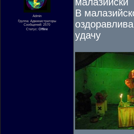
малазийски
В малазийск
Admin
оздоравлива
Группа: Администраторы
Сообщений:
2570
Статус:
Offline
удачу