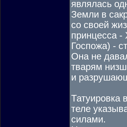
являлась од
Земли в сак
со своей жи
принцесса -
Госпожа) - с
Она не дава
тварям низш
и разрушаю
Татуировка 
теле указыв
силами.