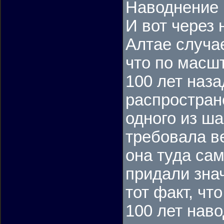
Наводнение 
И вот через 
Алтае случа
что по масш
100 лет наз
распростран
одного из ш
требовала в
она туда сам
придали знач
тот факт, чт
100 лет нав