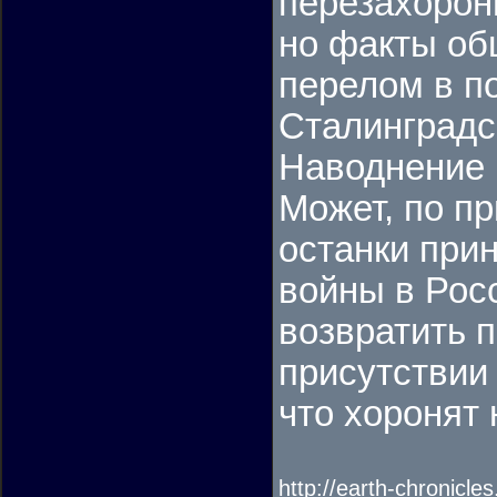
перезахорон
но факты об
перелом в п
Сталинградс
Наводнение 
Может, по п
останки прин
войны в Росс
возвратить 
присутствии
что хоронят
http://earth-chronicl