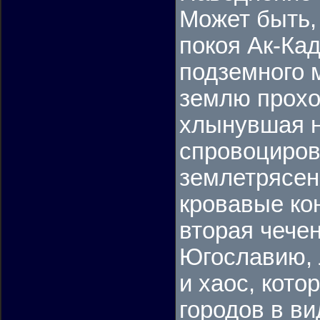
Может быть,
покоя Ак-Кад
подземного 
землю прохо
хлынувшая н
спровоциров
землетрясен
кровавые ко
вторая чече
Югославию, 
и хаос, кото
городов в в