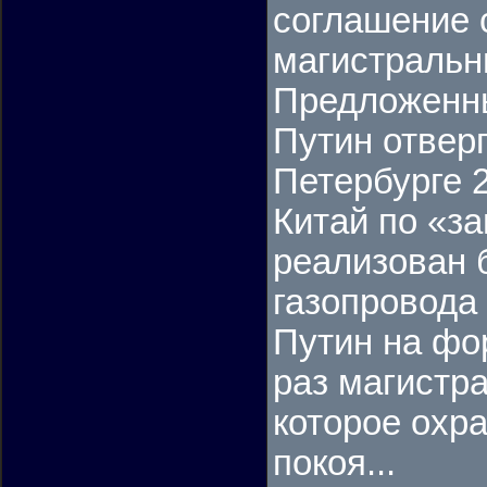
соглашение 
магистральн
Предложенны
Путин отвер
Петербурге 2
Китай по «з
реализован 
газопровода
Путин на фо
раз магистра
которое охр
покоя...