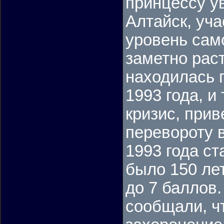
принцессу ув
Алтайск, уч
уровень сам
заметно раст
находилась 
1993 года, и
кризис, при
перевороту 
1993 года ст
было 150 лет
до 7 баллов
сообщали, чт