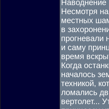
Наводнение 
Несмотря на
местных шам
в захоронени
прогневали н
и саму прин
время вскры
Когда останк
началось зе
техникой, к
ломались дв
вертолет... 