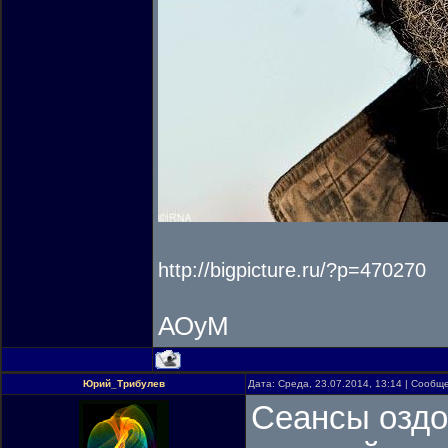
http://bigpicture.ru/?p=470270
АОуМ
Юрий_Трибулев
Дата: Среда, 23.07.2014, 13:14 | Сооб
Сеансы оздо