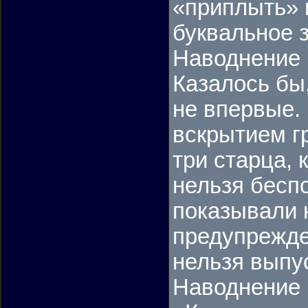
«приплыть» 
буквальное 
Наводнение 
Казалось бы,
не впервые. 
вскрытием г
три старца, 
нельзя беспо
показывали 
предупрежден
нельзя выпу
Наводнение 