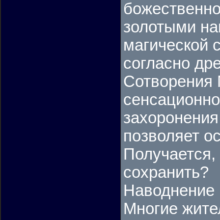
божественно
золотыми на
магической с
согласно др
Сотворения 
сенсационной
захоронения
позволяет о
Получается, 
сохранить?
Наводнение 
Многие жите