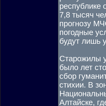
республике 
7,8 тысяч че
прогнозу МЧС
погодные ус
будут лишь 
Старожилы у
было лет сто
сбор гумани
стихии. В зо
Национальны
Алтайске, г