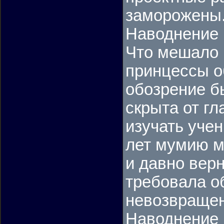
заморожены
Наводнение 
Что мешало 
принцессы о
обозрение б
скрыта от гл
изучать учен
лет мумию м
и давно верн
требовала о
невозвращен
Наводнение 